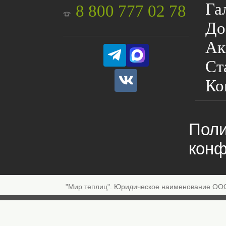
Га
8 800 777 02 78
До
Ак
Ст
Ко
Поли
конф
"Мир теплиц". Юридическое наименование ОО