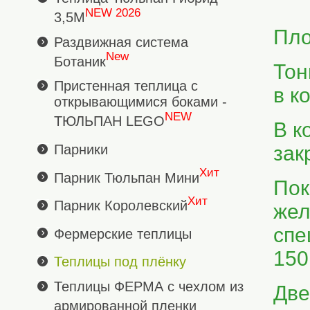
NEW 2026
3,5М
Пло
Раздвижная система
New
Ботаник
Тон
Пристенная теплица с
в к
открывающимися боками -
NEW
ТЮЛЬПАН LEGO
В к
Парники
зак
Хит
Парник Тюльпан Мини
Пок
Хит
Парник Королевский
жел
спе
Фермерские теплицы
150
Теплицы под плёнку
Теплицы ФЕРМА с чехлом из
Две
армированной пленки