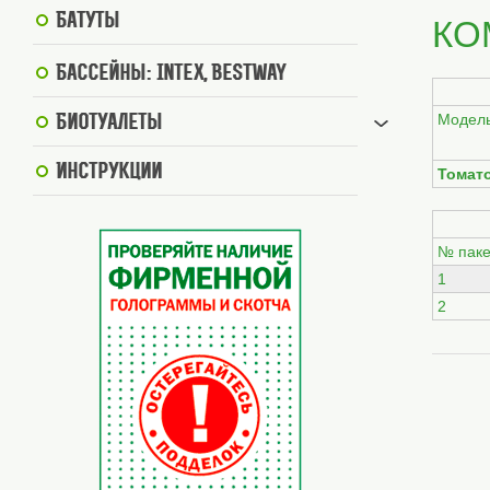
Батуты
КО
Бассейны: Intex, BestWay
Модел
Биотуалеты
Инструкции
Томат
№ паке
1
2