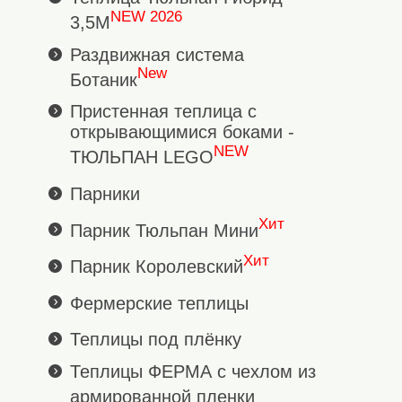
NEW 2026
3,5М
Раздвижная система
New
Ботаник
Пристенная теплица с
открывающимися боками -
NEW
ТЮЛЬПАН LEGO
Парники
Хит
Парник Тюльпан Мини
Хит
Парник Королевский
Фермерские теплицы
Теплицы под плёнку
Теплицы ФЕРМА с чехлом из
армированной пленки