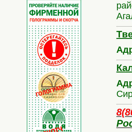
рай
Ага
Тве
Ад
Кал
Ад
Сир
8(8
Ро