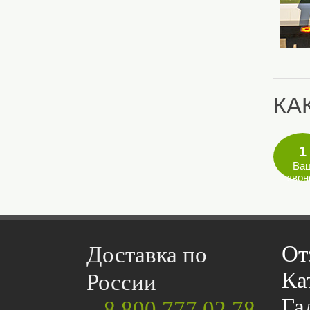
КА
1
Ва
звон
От
Доставка по
Ка
России
Га
8 800 777 02 78