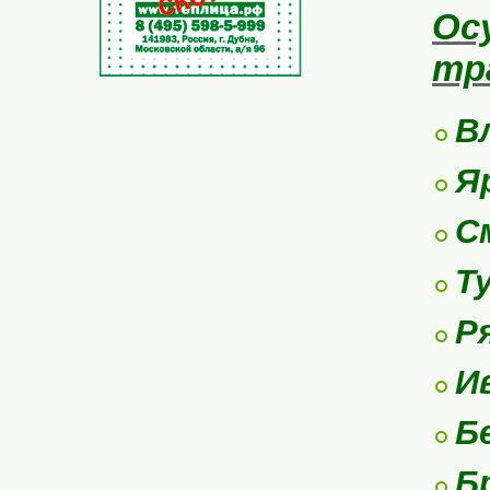
Ос
тр
В
Я
С
Т
Р
И
Б
Б