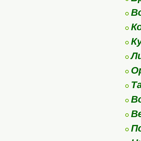
В
К
К
Л
О
Т
В
В
П