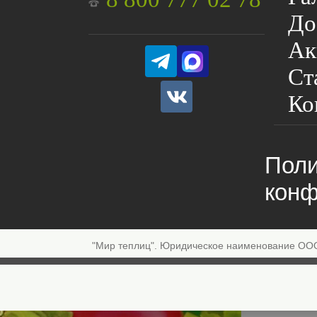
До
Ак
Ст
Ко
Поли
конф
"Мир теплиц". Юридическое наименование ОО