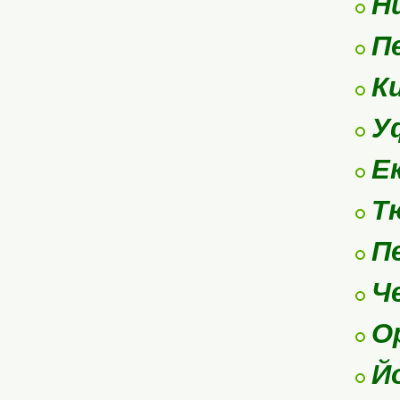
Н
П
К
У
Е
Т
П
Ч
О
Й