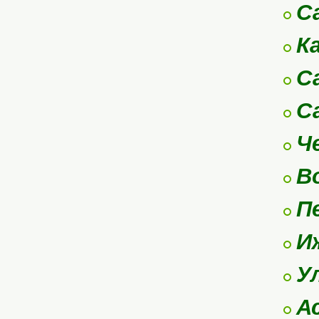
С
К
С
С
Ч
В
П
И
У
А