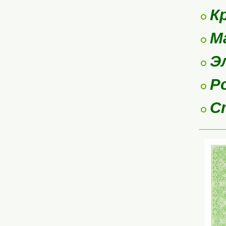
К
М
Э
Р
С