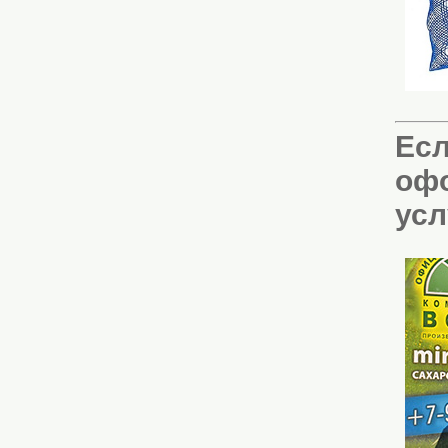
Есл
оф
ус