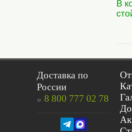
В к
сто
От
Доставка по
Ка
России
Га
8 800 777 02 78
До
Ак
Ст