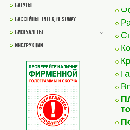
Батуты
Ф
Бассейны: Intex, BestWay
Ра
Биотуалеты
Сн
Инструкции
Ко
Кр
Га
Во
П
т
П