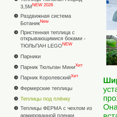
NEW 2026
3,5М
Раздвижная система
New
Ботаник
Пристенная теплица с
открывающимися боками -
NEW
ТЮЛЬПАН LEGO
Парники
Хит
Парник Тюльпан Мини
Хит
Парник Королевский
Шир
уст
Фермерские теплицы
про
Теплицы под плёнку
Она
Теплицы ФЕРМА с чехлом из
вст
армированной пленки