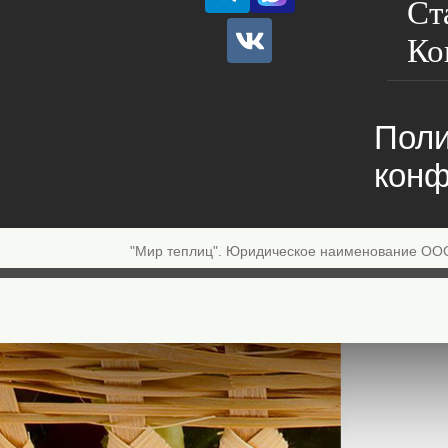
Ст
Ко
Поли
конф
"Мир теплиц". Юридическое наименование ОО