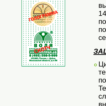
вы
14
по
по
се
ЗА
Ц
те
по
Те
сл
вн