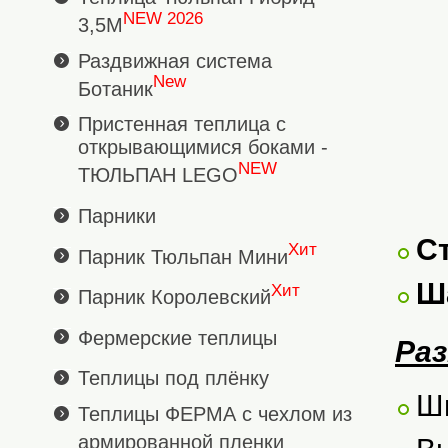
NEW 2026
3,5М
Раздвижная система
New
Ботаник
Пристенная теплица с
открывающимися боками -
NEW
ТЮЛЬПАН LEGO
Парники
С
Хит
Парник Тюльпан Мини
Ша
Хит
Парник Королевский
Фермерские теплицы
Ра
Теплицы под плёнку
Ш
Теплицы ФЕРМА с чехлом из
армированной пленки