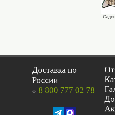
Садов
От
Доставка по
Ка
России
Га
8 800 777 02 78
До
Ак