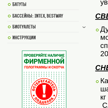
ув
Батуты
СВ
Бассейны: Intex, BestWay
Биотуалеты
Ду
мо
Инструкции
сп
20
СН
Ка
ша
кг
Сл