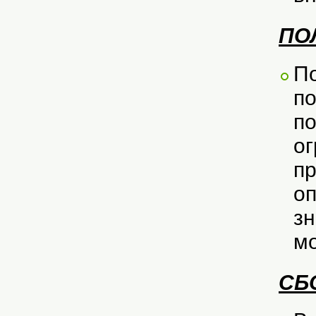
ПО
По
по
по
ог
пр
оп
зн
мо
СБ