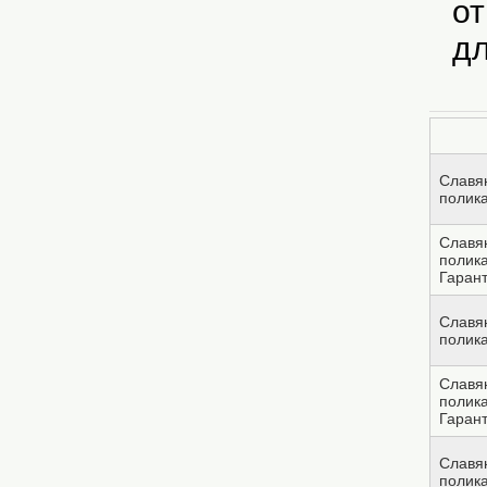
от
дл
Славян
полик
Славян
полик
Гарант
Славян
полик
Славян
полик
Гарант
Славян
полик