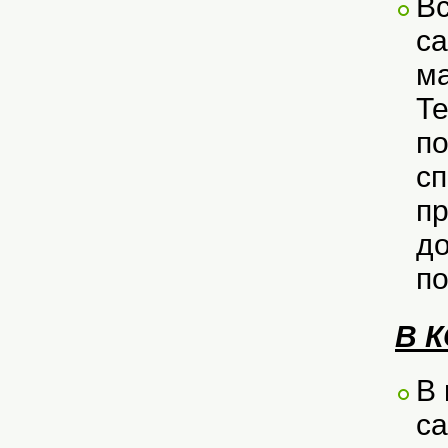
Вс
са
ма
Те
по
сп
п
д
п
В 
В 
са