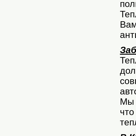
пол
Теп
Вам
ант
Заб
Теп
дол
сов
авт
Мы 
что
теп