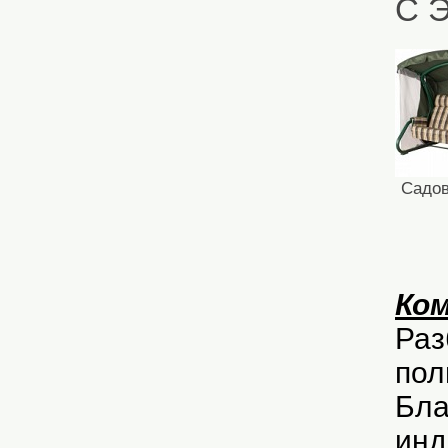
С 
Садов
Ко
Раз
пол
Бла
инд