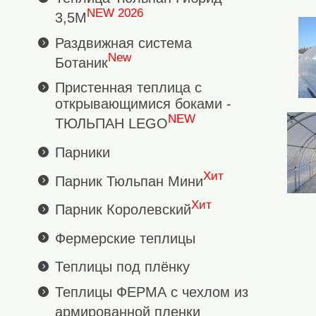
NEW 2026
3,5М
Раздвижная система
New
Ботаник
Пристенная теплица с
открывающимися боками -
NEW
ТЮЛЬПАН LEGO
Парники
Хит
Парник Тюльпан Мини
Хит
Парник Королевский
Фермерские теплицы
Теплицы под плёнку
Теплицы ФЕРМА с чехлом из
армированной пленки