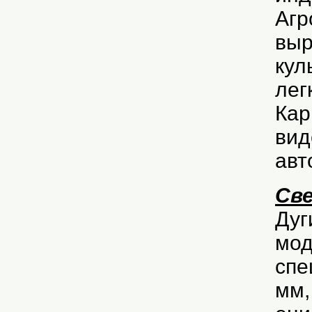
Агр
выр
кул
лег
Кар
вид
авт
Све
Дуг
мод
спе
мм,