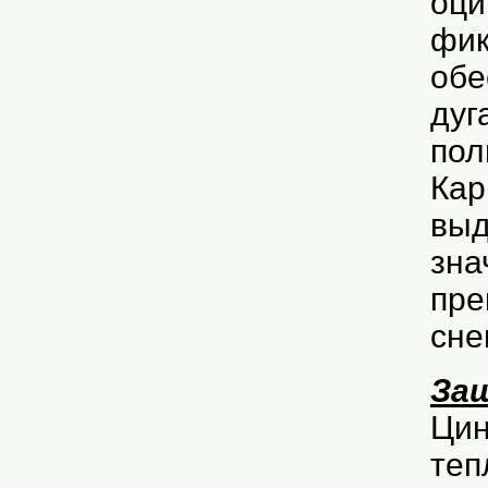
оци
фик
обе
дуг
пол
Кар
выд
зна
пре
сне
За
Цин
теп