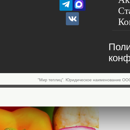
Ст
Ко
Поли
конф
"Мир теплиц". Юридическое наименование ОО