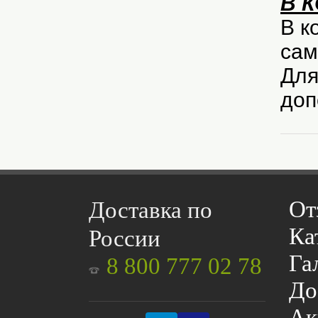
В 
В к
сам
Для
доп
От
Доставка по
Ка
России
Га
8 800 777 02 78
До
Ак