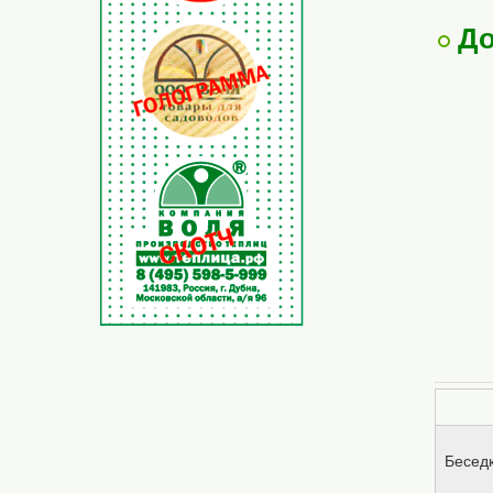
До
Беседк