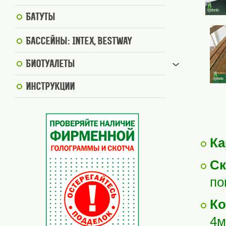
Батуты
Бассейны: Intex, BestWay
Биотуалеты
Инструкции
Ка
Ск
по
Ко
4м