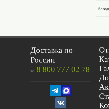
Беседк
От
Доставка по
Ка
России
Га
8 800 777 02 78
До
Ак
Ст
Ко