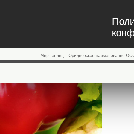
Поли
конф
"Мир теплиц". Юридическое наименование ОО