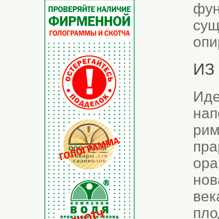
фун
сущ
опи
ИЗ
Иде
нап
рим
пра
ора
нов
век
пло