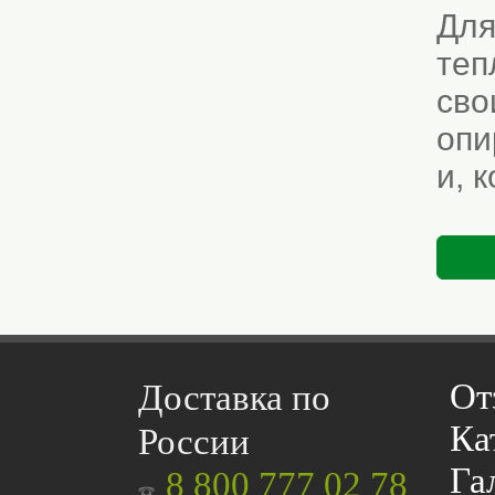
Для
теп
сво
опи
и, 
От
Доставка по
Ка
России
Га
8 800 777 02 78