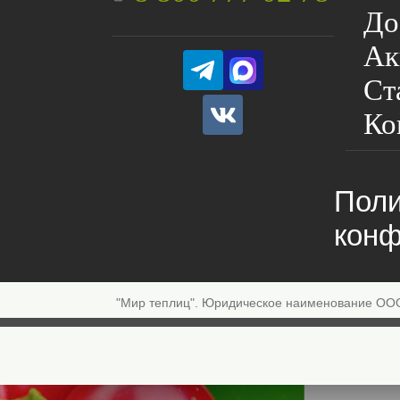
До
Ак
Ст
Ко
Поли
конф
"Мир теплиц". Юридическое наименование ОО