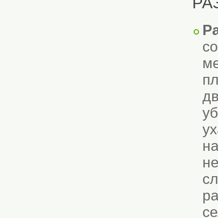
РА
Р
со
ме
пл
дв
уб
ух
на
не
сл
ра
се