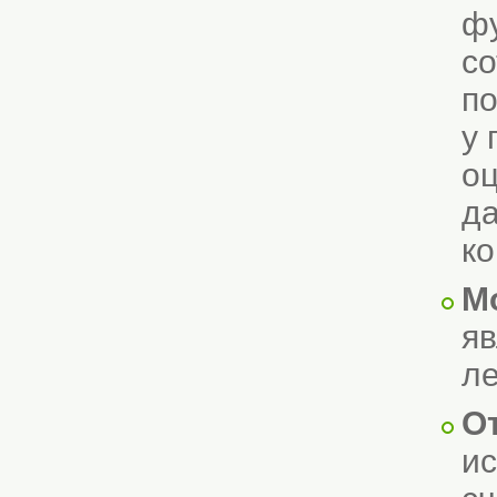
фу
со
по
у 
оц
да
ко
М
яв
ле
О
ис