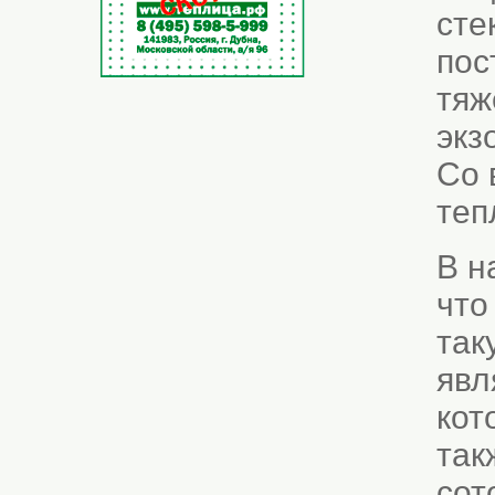
сте
пос
тяж
экз
Со 
теп
В н
что
так
явл
кот
так
сот