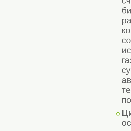
сч
би
ра
ко
со
ис
га
су
а
те
по
Ц
ос