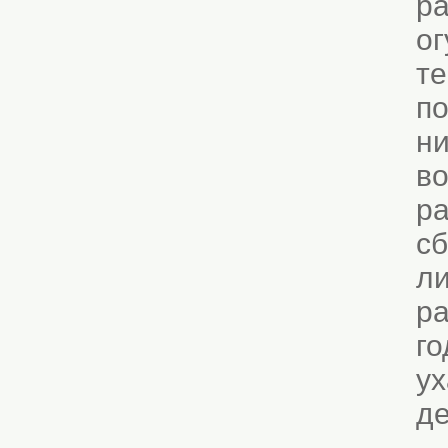
ра
ог
те
по
ни
во
ра
сб
ли
ра
го
ух
д