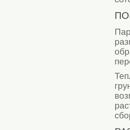
ПО
Пар
раз
обр
пер
Теп
гру
воз
рас
сбо