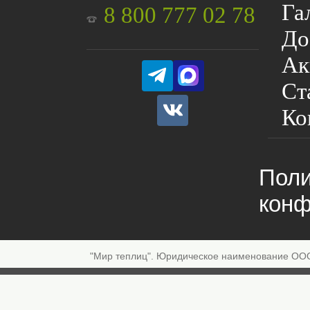
Га
8 800 777 02 78
До
Ак
Ст
Ко
Поли
конф
"Мир теплиц". Юридическое наименование ОО