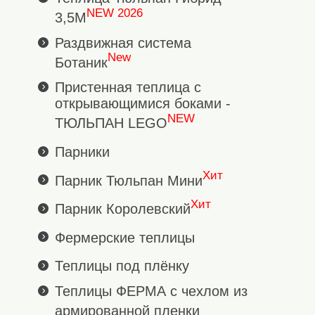
NEW 2026
3,5М
Раздвижная система
New
Ботаник
Пристенная теплица с
открывающимися боками -
NEW
ТЮЛЬПАН LEGO
Парники
Хит
Парник Тюльпан Мини
Хит
Парник Королевский
Фермерские теплицы
Теплицы под плёнку
Теплицы ФЕРМА с чехлом из
армированной пленки