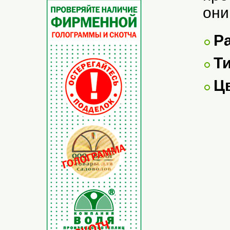
они
Р
Т
Ц