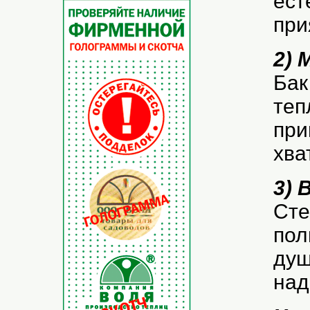
ест
при
2) 
Бак
теп
при
хва
3) 
Сте
пол
душ
над