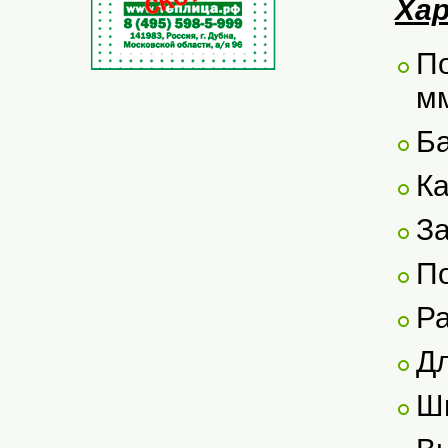
Ха
По
м
Ба
Ка
За
По
Р
Дл
Ш