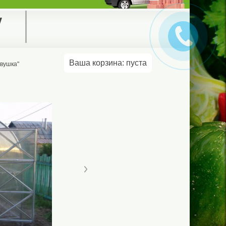
у
Ваша корзина:
пуста
вушка"