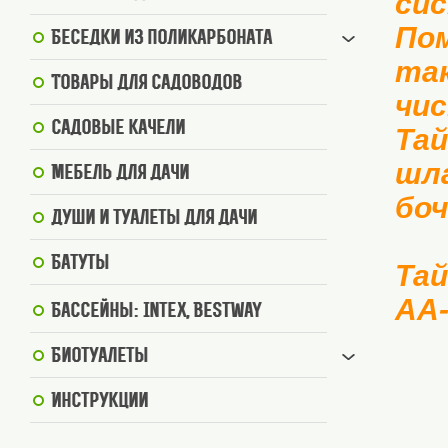
сис
Пом
Беседки из поликарбоната
так
Товары для садоводов
чис
Садовые качели
Та
шла
Мебель для дачи
боч
Души и туалеты для дачи
Батуты
Тай
АА-
Бассейны: Intex, BestWay
Биотуалеты
Инструкции