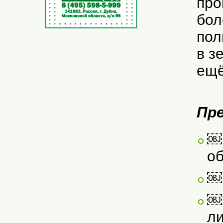
про
бол
пол
в з
ещё
Пр
￼ 
об
￼ 
￼
ли