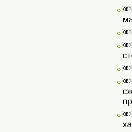
￼ 
ма
￼ 
￼ 
ст
￼ 
￼ 
с
пр
￼
ха