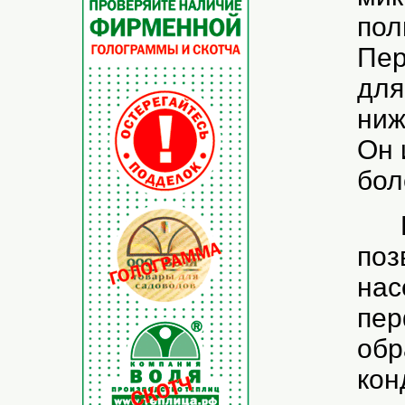
пол
Пер
для
ниж
Он 
бол
Пе
поз
нас
пер
обр
кон