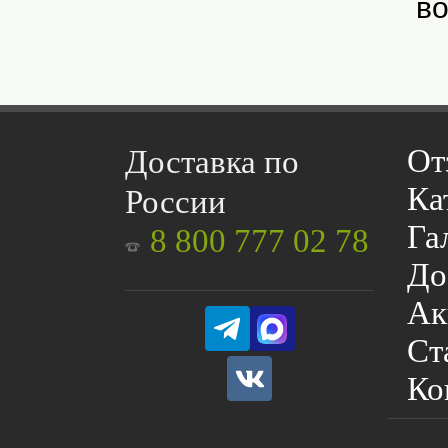
во
От
Доставка по
Ка
России
Га
8 800 777 02 78
До
Ак
Ст
Ко