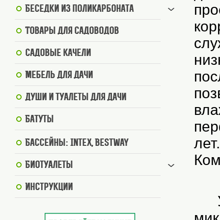
про
Беседки из поликарбоната
кор
Товары для садоводов
слу
Садовые качели
низ
пос
Мебель для дачи
поз
Души и туалеты для дачи
вла
Батуты
пер
лет
Бассейны: Intex, BestWay
Ком
Биотуалеты
Инструкции
У д
мик