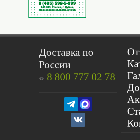
От
Доставка по
Ка
России
Га
8 800 777 02 78
До
Ак
Ст
Ко