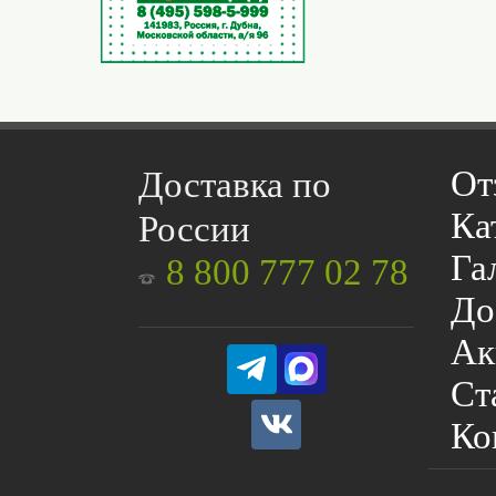
От
Доставка по
Ка
России
Га
8 800 777 02 78
До
Ак
Ст
Ко