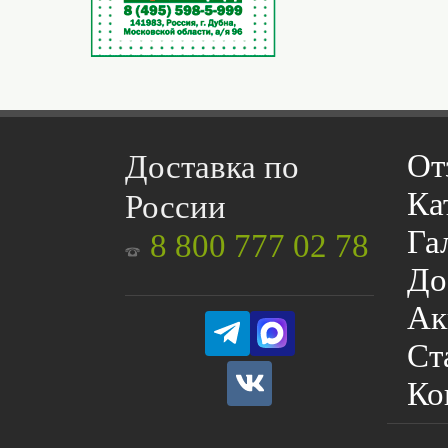
От
Доставка по
Ка
России
Га
8 800 777 02 78
До
Ак
Ст
Ко