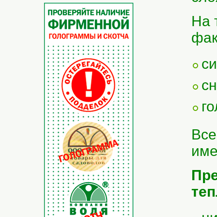
На 
фак
си
сн
го
Все
име
Пре
теп