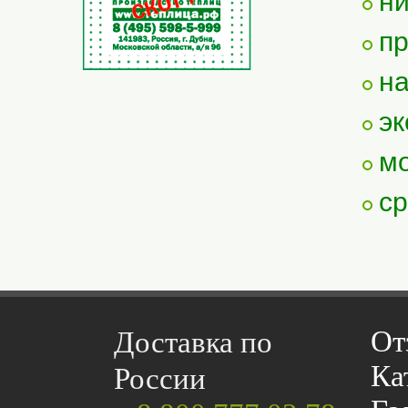
ни
пр
на
эк
мо
ср
От
Доставка по
Ка
России