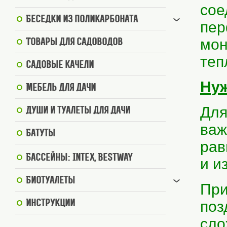
сое
Беседки из поликарбоната
пер
мон
Товары для садоводов
теп
Садовые качели
Нуж
Мебель для дачи
Для
Души и туалеты для дачи
важ
Батуты
рав
Бассейны: Intex, BestWay
и и
Биотуалеты
При
поз
Инструкции
сло