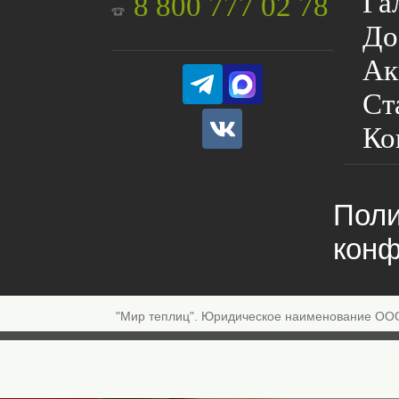
Га
8 800 777 02 78
До
Ак
Ст
Ко
Поли
конф
"Мир теплиц". Юридическое наименование ОО