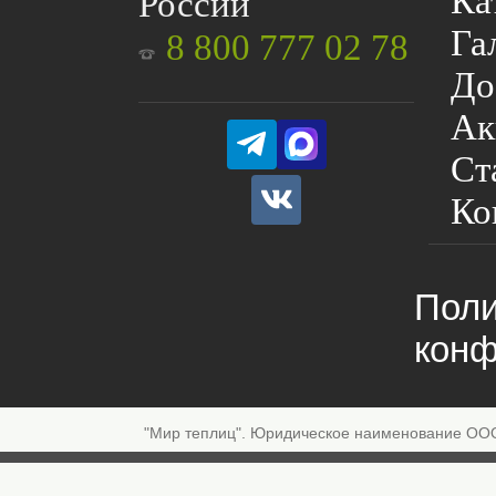
Ка
России
Га
8 800 777 02 78
До
Ак
Ст
Ко
Поли
конф
"Мир теплиц". Юридическое наименование ОО