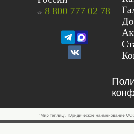
Га
8 800 777 02 78
До
Ак
Ст
Ко
Поли
конф
"Мир теплиц". Юридическое наименование ОО