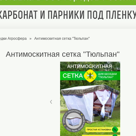
арбонат и парники под пленк
едки Агросфера
»
Антимоскитная сетка "Тюльпан"
Антимоскитная сетка "Тюльпан"