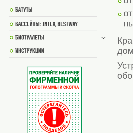
от
Батуты
от
п
Бассейны: Intex, BestWay
Биотуалеты
Кра
дом
Инструкции
Уст
обо