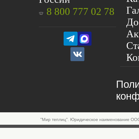
Га
8 800 777 02 78
До
Ак
Ст
Ко
Поли
конф
"Мир теплиц". Юридическое наименование ОО