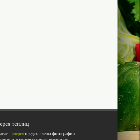
ерея теплиц
зделе
Галерея
представлены фотографии