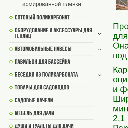
армированной пленки
Сотовый поликарбонат
Пр
Оборудование и аксессуары для
для
теплиц
Она
Автомобильные навесы
под
Павильон для бассейна
Кар
Беседки из поликарбоната
оци
и ф
Товары для садоводов
Шир
Садовые качели
мин
Мебель для дачи
2,1
Рек
Души и туалеты для дачи