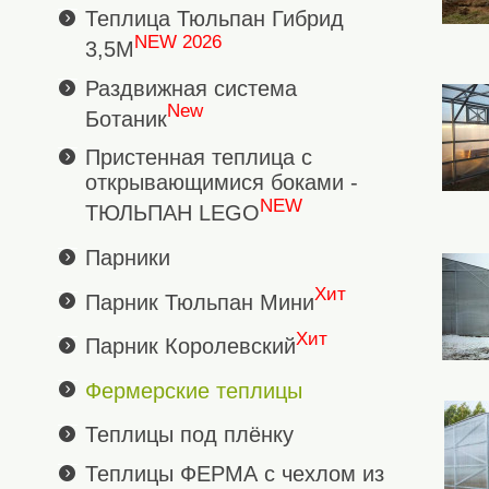
Теплица Тюльпан Гибрид
NEW 2026
3,5М
Раздвижная система
New
Ботаник
Пристенная теплица с
открывающимися боками -
NEW
ТЮЛЬПАН LEGO
Парники
Хит
Парник Тюльпан Мини
Хит
Парник Королевский
Фермерские теплицы
Теплицы под плёнку
Теплицы ФЕРМА с чехлом из