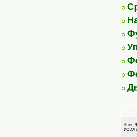
С
Н
Ф
У
Ф
Ф
Д
Воля Ф
УСИЛ