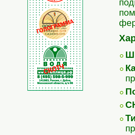
под
пом
фер
Хар
Ш
К
п
П
С
Т
п