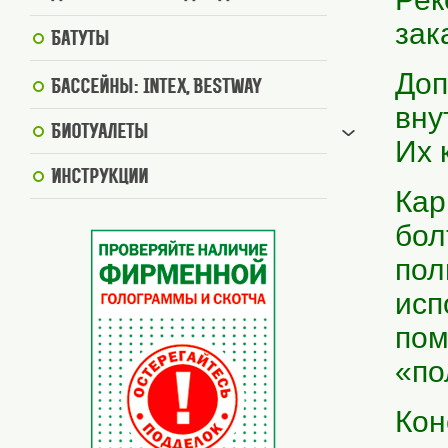
зак
Батуты
Доп
Бассейны: Intex, BestWay
вну
Биотуалеты
Их 
Инструкции
Кар
бол
пол
исп
пом
«по
Кон