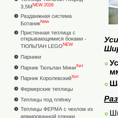
NEW 2026
3,5М
Раздвижная система
New
Ботаник
Пристенная теплица с
Уси
открывающимися боками -
NEW
ТЮЛЬПАН LEGO
Ши
Парники
У
Хит
Парник Тюльпан Мини
м
Хит
Парник Королевский
Ша
Фермерские теплицы
Ра
Теплицы под плёнку
Теплицы ФЕРМА с чехлом из
Ши
армированной пленки