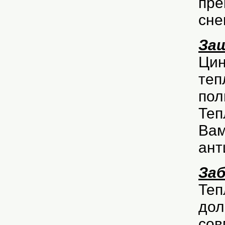
пре
сне
За
Цин
теп
пол
Теп
Вам
ант
Заб
Теп
дол
сов