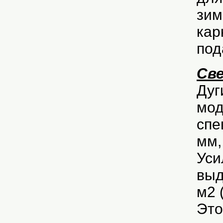
зим
кар
под
Све
Дуг
мод
спе
мм,
Уси
выд
м2 
Это