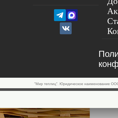
До
Ак
Ст
Ко
Поли
конф
"Мир теплиц". Юридическое наименование ОО