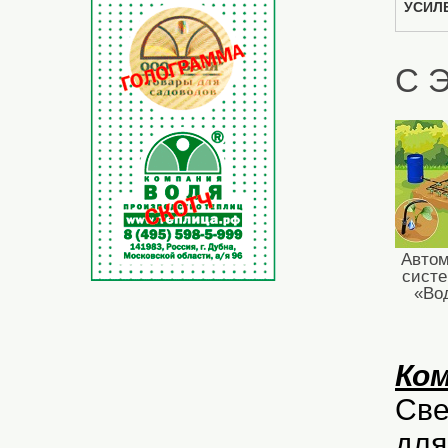
УСИЛ
С 
Автом
систе
«Во
Ко
Све
для